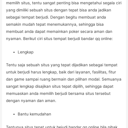
memilih situs, tentu sangat penting bisa mengetahui segala ciri
yang dimiliki sebuah situs dengan tepat bisa anda jadikan
sebagai tempat berjudi. Dengan begitu membuat anda
semakin mudah tepat menemukannya, sehingga bisa
membuat anda dapat memainkan poker secara aman dan
nyaman. Berikut ciri situs tempat berjudi bandar qq online:
Lengkap
Tentu saja sebuah situs yang tepat dijadikan sebagai tempat
untuk berjudi harus lengkap, baik dari layanan, fasilitas, fitur
dan game sampai ruang bermain dan pilihan modal. Semuanya
sangat lengkap disajikan situs tepat dipilih, sehingga dapat
memuaskan anda memilih berjudi bersama situs tersebut
dengan nyaman dan aman.
Bantu kemudahan
Tentunya situs tepat untuk bejudi bandar qq online bila pihak