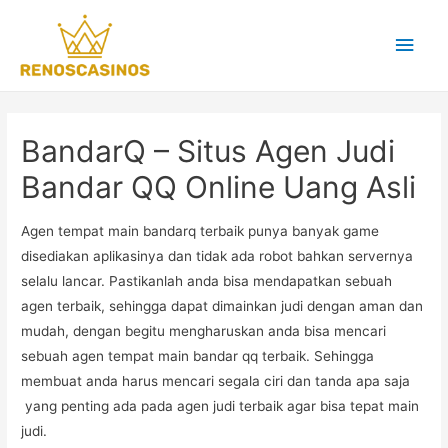
Main
Men
BandarQ – Situs Agen Judi
Bandar QQ Online Uang Asli
Agen tempat main bandarq terbaik punya banyak game
disediakan aplikasinya dan tidak ada robot bahkan servernya
selalu lancar. Pastikanlah anda bisa mendapatkan sebuah
agen terbaik, sehingga dapat dimainkan judi dengan aman dan
mudah, dengan begitu mengharuskan anda bisa mencari
sebuah agen tempat main bandar qq terbaik. Sehingga
membuat anda harus mencari segala ciri dan tanda apa saja
yang penting ada pada agen judi terbaik agar bisa tepat main
judi.