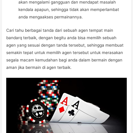
akan mengalami gangguan dan mendapat masalah
kendala apapun, sehingga tidak akan memperlambat
anda mengaakses permainannya.
Cari tahu berbagai tanda dari sebuah agen tempat main
bandarq terbaik, dengan begitu anda bisa memilih sebuah
agen yang sesuai dengan tanda tersebut, sehingga membuat
semakin tepat untuk memilih agen tersebut untuk merasakan
segala macam kemudahan bagi anda dalam bermain dengan
aman jika bermain di agen terbaik.