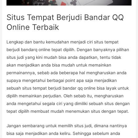
Situs Tempat Berjudi Bandar QQ
Online Terbaik
Lengkap dan bantu kemudahan menjadi ciri situs tempat
berjudi bandarq online tepat dipilih. Dengan banyaknya pilihan
situs judi yang kini mudah bisa anda dapatkan, tentu tidak
akan menjadikan anda bisa mudah untuk memainkan
permainannya, sebab ada beberapa hal mengharuskan anda
supaya mengetahui berbagai point apa saja menjadikan
sebuah situs tempat berjudi bandar qq online bisa layak untuk
dipilih memainkan perjudian. Oleh sebab itu, mengharuskan
anda mengetahui segala ciri yang dimiliki sebuah situs dengan
tepat dipilih membuat mudah menemukan situs dengan tepat.
Jangan sembarang untuk memilih situs judi, dimana nantinya
bisa saja menjadikan anda keliru. Sehingga sebelum anda